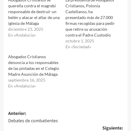
querella contra el magrebí
Cristianos, Polonia
responsable de destruir un
Castellanos, ha
belén y atacar el altar de una
presentado más de 27.000
iglesia de Málaga
firmas recogidas para pedir
diciembre 23, 2025
que retire su acusación
En «Andalucía»
contra el Padre Custodio
octubre 1, 2025
En «Sociedad»
Abogados Cristianos
denuncia a los responsables
de las pintadas en el Colegio
Madre Asunción de Málaga
septiembre 16, 2025
En «Andalucía»
Navegación
Anterior:
Debates de combatientes
de
Siguiente: