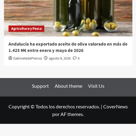
Agricultura y Pesca
Andalucía ha exportado aceite de oliva valorado en más de
1.425 M€ entre enero y mayo de 2026
GabinetedePrensa
agosto 8, 2026
0
Support
About theme
Visit Us
Copyright © Todos los derechos reservados.
|
CoverNews
por AF themes.