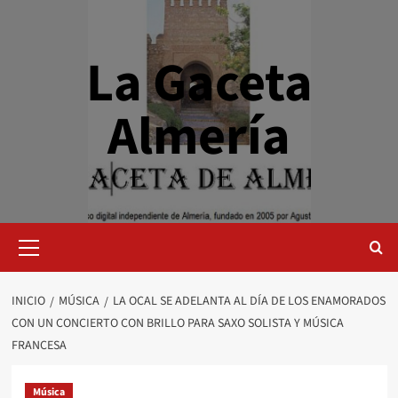
Saltar
al
contenido
La Gaceta
Almería
Menú
primario
INICIO
MÚSICA
LA OCAL SE ADELANTA AL DÍA DE LOS ENAMORADOS
CON UN CONCIERTO CON BRILLO PARA SAXO SOLISTA Y MÚSICA
FRANCESA
Música