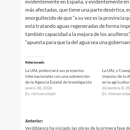
evidentemente en España, y evidentemente en A
más afectadas, que tiene una parte desértica, es
enorgullecido de que “a su vez es la provincia 
está tratando aguas regeneradas de forma impor
también capacidad a la mejora de los acuíferos”
“apuesta para que la del agua sea una gobernan
Relacionado
La UAL potenciará sus proyectos
La UAL y Coexp
internacionales con una subvención
impulso de la di
de la Agencia Estatal de Investigación
en la agricultur
enero 30, 2026
diciembre 8, 2
En «Universidad»
En «Universida
Navegación
Anterior:
Verdiblanca ha iniciado las obras de la primera fase d