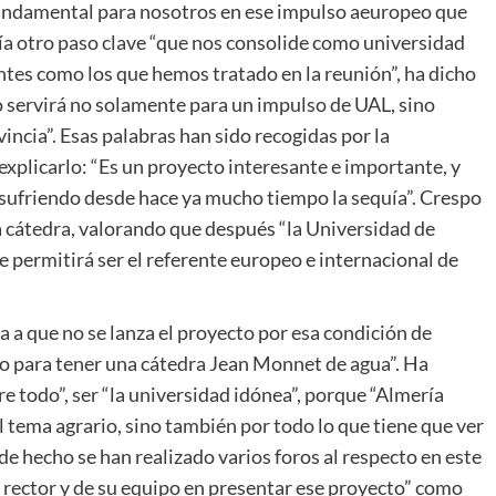
fundamental para nosotros en ese impulso aeuropeo que
ría otro paso clave “que nos consolide como universidad
ntes como los que hemos tratado en la reunión”, ha dicho
 servirá no solamente para un impulso de UAL, sino
incia”. Esas palabras han sido recogidas por la
explicarlo: “Es un proyecto interesante e importante, y
 sufriendo desde hace ya mucho tiempo la sequía”. Crespo
 la cátedra, valorando que después “la Universidad de
 permitirá ser el referente europeo e internacional de
 a que no se lanza el proyecto por esa condición de
óneo para tener una cátedra Jean Monnet de agua”. Ha
e todo”, ser “la universidad idónea”, porque “Almería
 tema agrario, sino también por todo lo que tiene que ver
de hecho se han realizado varios foros al respecto en este
l rector y de su equipo en presentar ese proyecto” como