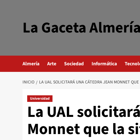
Saltar
al
contenido
La Gaceta Almerí
Almería
Arte
Sociedad
Informática
Tecnol
INICIO
LA UAL SOLICITARÁ UNA CÁTEDRA JEAN MONNET QUE
Universidad
La UAL solicitar
Monnet que la s