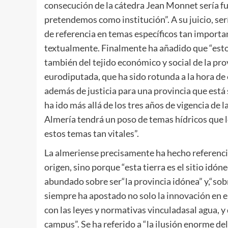
consecución de la cátedra Jean Monnet sería 
pretendemos como institución”. A su juicio, se
de referencia en temas específicos tan importa
textualmente. Finalmente ha añadido que “esto
también del tejido económico y social de la prov
eurodiputada, que ha sido rotunda a la hora de 
además de justicia para una provincia que está
ha ido más allá de los tres años de vigencia de
Almería tendrá un poso de temas hídricos que le
estos temas tan vitales”.
La almeriense precisamente ha hecho referencia
origen, sino porque “esta tierra es el sitio id
abundado sobre ser“la provincia idónea” y,“sobr
siempre ha apostado no solo la innovación en el
con las leyes y normativas vinculadasal agua, y 
campus”. Se ha referido a “la ilusión enorme de