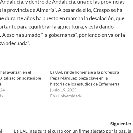
ndalucía, y dentro de Andalucía, una de las provincias
 la provincia de Almería”. A pesar de ello, Crespo se ha
que durante años ha puesto en marcha la desalación, que
tante para equilibrar la agricultura, y está dando
. A eso ha sumado “la gobernanza”, poniendo en valor la
za adecuada”.
hal avanzan en el
La UAL rinde homenaje a la profesora
gitalización sostenible
Pepa Márquez, pieza clave en la
a
historia de los estudios de Enfermería
024
junio 19, 2025
d»
En «Universidad»
Siguiente:
el
La UAL inaugura el curso con un firme alegato por la paz, la