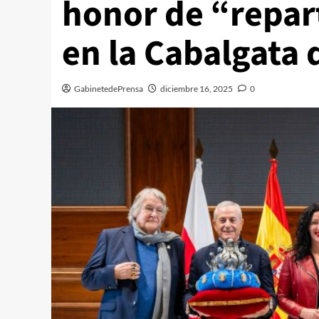
honor de “repart
en la Cabalgata 
GabinetedePrensa
diciembre 16, 2025
0