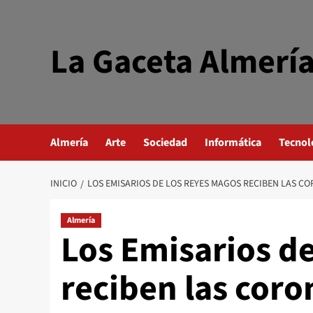
Saltar
al
contenido
La Gaceta Almerí
Almería
Arte
Sociedad
Informática
Tecnol
INICIO
LOS EMISARIOS DE LOS REYES MAGOS RECIBEN LAS CO
Almería
Los Emisarios d
reciben las coro