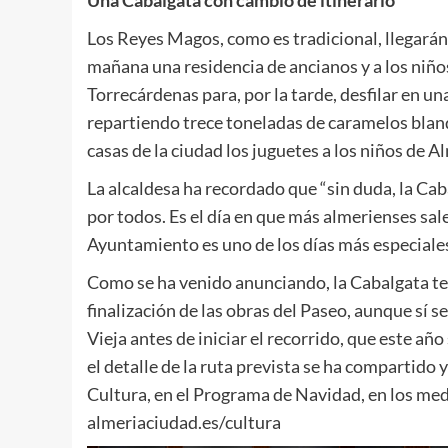
Una Cabalgata con cambio de itinerario
Los Reyes Magos, como es tradicional, llegarán e
mañana una residencia de ancianos y a los niños
Torrecárdenas para, por la tarde, desfilar en una
repartiendo trece toneladas de caramelos blando
casas de la ciudad los juguetes a los niños de A
La alcaldesa ha recordado que “sin duda, la C
por todos. Es el día en que más almerienses salen
Ayuntamiento es uno de los días más especiales
Como se ha venido anunciando, la Cabalgata ten
finalización de las obras del Paseo, aunque sí s
Vieja antes de iniciar el recorrido, que este añ
el detalle de la ruta prevista se ha compartido 
Cultura, en el Programa de Navidad, en los me
almeriaciudad.es/cultura