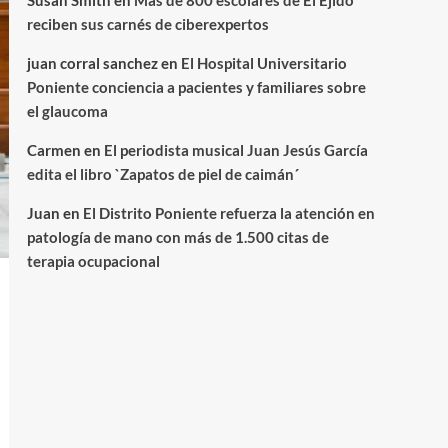
Susan Smith
en
Más de 800 escolares de El Ejido
reciben sus carnés de ciberexpertos
juan corral sanchez
en
El Hospital Universitario
Poniente conciencia a pacientes y familiares sobre
el glaucoma
Carmen
en
El periodista musical Juan Jesús García
edita el libro `Zapatos de piel de caimán´
Juan
en
El Distrito Poniente refuerza la atención en
patología de mano con más de 1.500 citas de
terapia ocupacional