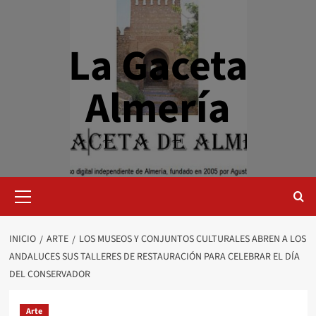
Saltar
al
contenido
La Gaceta
Almería
Menú
primario
INICIO
ARTE
LOS MUSEOS Y CONJUNTOS CULTURALES ABREN A LOS
ANDALUCES SUS TALLERES DE RESTAURACIÓN PARA CELEBRAR EL DÍA
DEL CONSERVADOR
Arte