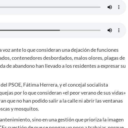
la voz ante lo que consideran una dejación de funciones
ados, contenedores desbordados, malos olores, plagas de
ada de abandono han llevado a los residentes a expresar su
z del PSOE, Fátima Herrera, y el concejal socialista
uejas por lo que consideran «el peor verano de sus vidas»
ran que no han podido salir a la calle ni abrir las ventanas
oscas y mosquitos.
 mantenimiento, sino en una gestión que prioriza la imagen
 “Es cuestión de que se pongan un poco a trabajar, porque