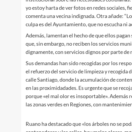
yo estoy harta de ver fotos en redes sociales, f
comenta una vecina indignada. Otra añade: “Lo
culpa es del Ayuntamiento, que no escucha ni a
Además, lamentan el hecho de que ellos pagan 
que, sin embargo, no reciben los servicios mun
dignamente, con servicios dignos por parte de
Sus demandas han sido recogidas por los respo
el refuerzo del servicio de limpieza y recogida 
calle Santiago, donde la acumulación de conte
en las proximidadades. Es urgente que se recoj
porque «el mal olor es insoportable». Además 
las zonas verdes en Regiones, con mantenimien
Ruano ha destacado que «los árboles no se poda
contenedores y las calles, hay malos olores, mo