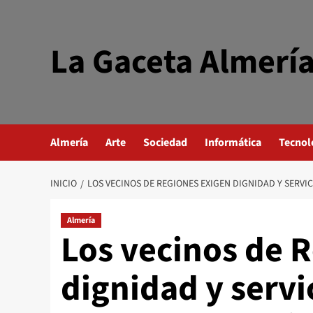
Saltar
al
contenido
La Gaceta Almerí
Almería
Arte
Sociedad
Informática
Tecnol
INICIO
LOS VECINOS DE REGIONES EXIGEN DIGNIDAD Y SERVI
Almería
Los vecinos de 
dignidad y servi