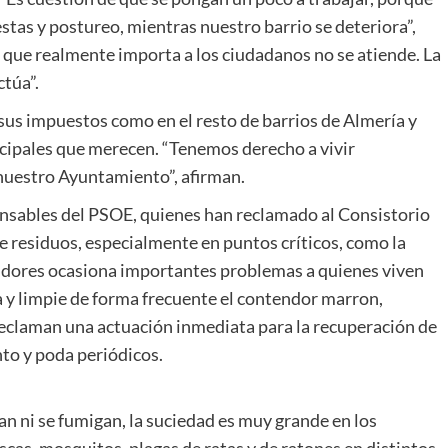
iestas y postureo, mientras nuestro barrio se deteriora”,
 que realmente importa a los ciudadanos no se atiende. La
ctúa”.
sus impuestos como en el resto de barrios de Almería y
icipales que merecen. “Tenemos derecho a vivir
 nuestro Ayuntamiento”, afirman.
nsables del PSOE, quienes han reclamado al Consistorio
de residuos, especialmente en puntos críticos, como la
ndores ocasiona importantes problemas a quienes viven
a y limpie de forma frecuente el contendor marron,
reclaman una actuación inmediata para la recuperación de
to y poda periódicos.
n ni se fumigan, la suciedad es muy grande en los
scas, mosquitos, plagas de ratas y de ratones en distintos