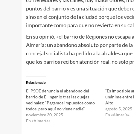
puntos del barrio y es una situación que debe 
sino en el conjunto de la ciudad porque los vec
importante como para que no revierta en su cal
En su opinió, «el barrio de Regiones no escapa a
Almería: un abandono absoluto por parte de la a
concejal socialista ha pedido a la alcaldesa qu
que los barrios reciben atención real, no solo 
Relacionado
El PSOE denuncia el abandono del
“Es imposible an
barrio de El Ingenio tras las quejas
unánime entre l
vecinales: “Pagamos impuestos como
Alto
todos, pero aquí no viene nadie”
agosto 5, 2025
noviembre 30, 2025
En «Almería»
En «Almería»