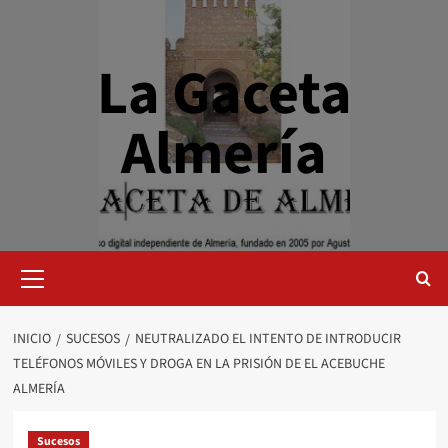
Saltar
al
contenido
La Gaceta
Almería
Menú
primario
INICIO
SUCESOS
NEUTRALIZADO EL INTENTO DE INTRODUCIR
TELÉFONOS MÓVILES Y DROGA EN LA PRISIÓN DE EL ACEBUCHE
ALMERÍA
Sucesos