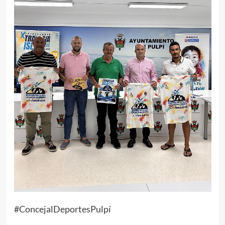
#ConcejalDeportesPulpí