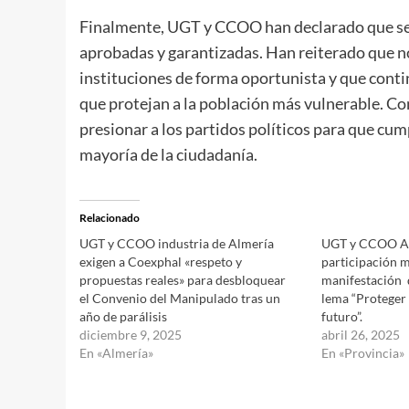
Finalmente, UGT y CCOO han declarado que segu
aprobadas y garantizadas. Han reiterado que n
instituciones de forma oportunista y que cont
que protejan a la población más vulnerable. Con
presionar a los partidos políticos para que cu
mayoría de la ciudadanía.
Relacionado
UGT y CCOO industria de Almería
UGT y CCOO Alm
exigen a Coexphal «respeto y
participación m
propuestas reales» para desbloquear
manifestación d
el Convenio del Manipulado tras un
lema “Proteger
año de parálisis
futuro”.
diciembre 9, 2025
abril 26, 2025
En «Almería»
En «Provincia»