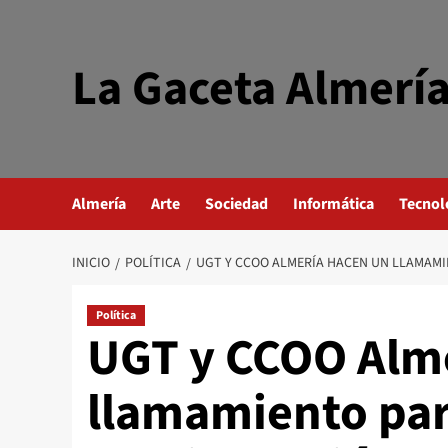
Saltar
al
contenido
La Gaceta Almerí
Almería
Arte
Sociedad
Informática
Tecnol
INICIO
POLÍTICA
UGT Y CCOO ALMERÍA HACEN UN LLAMAMI
Política
UGT y CCOO Alm
llamamiento par