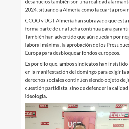
desahucios también son una realidad alarmante
2024, situando a Almería como la cuarta provi
CCOO y UGT Almería han subrayado que esta mo
forma parte de una lucha continua para garanti
También han advertido que aún quedan por nego
laboral máxima, la aprobación de los Presupuest
Europa para desbloquear fondos europeos.
Es por ello que, ambos sindicatos han insistido
en la manifestación del domingo para exigir la 
derechos sociales continúen siendo objeto de j
cuestión partidista, sino de defender la calida
ideología.