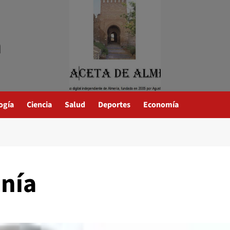
a
ogía
Ciencia
Salud
Deportes
Economía
anía