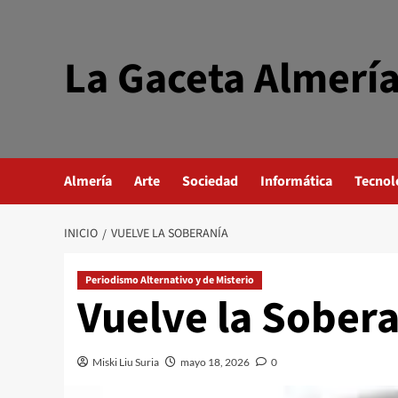
Saltar
al
contenido
La Gaceta Almerí
Almería
Arte
Sociedad
Informática
Tecnol
INICIO
VUELVE LA SOBERANÍA
Periodismo Alternativo y de Misterio
Vuelve la Sober
Miski Liu Suria
mayo 18, 2026
0