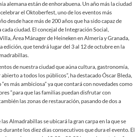
mía alemana están de enhorabuena. Un año más la ciudad
 celebrar el Oktoberfest, uno de los eventos más
toño desde hace más de 200 años que ha sido capaz de
 cada ciudad. El concejal de Integración Social,
e Villa, Área Mánager de Heineken en Almería y Granada,
 edición, que tendrá lugar del 3 al 12 de octubre en la
lmadrabillas.
ventos de nuestra ciudad que aúna cultura, gastronomía,
r abierto a todos los públicos”, ha destacado Óscar Bleda,
o “es más ambiciosa” ya que contará con novedades como
ores “para que las familias puedan disfrutar con
también las zonas de restauración, pasando de dos a
las Almadrabillas se ubicará la gran carpa en la que se
o durante los diez días consecutivos que dura el evento. El