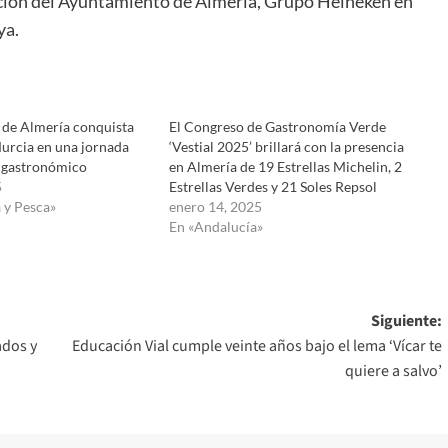
ración del Ayuntamiento de Almería, Grupo Heineken en
ya.
 de Almería conquista
El Congreso de Gastronomía Verde
Murcia en una jornada
‘Vestial 2025’ brillará con la presencia
 gastronómico
en Almería de 19 Estrellas Michelin, 2
5
Estrellas Verdes y 21 Soles Repsol
 y Pesca»
enero 14, 2025
En «Andalucía»
Siguiente:
ados y
Educación Vial cumple veinte años bajo el lema ‘Vícar te
quiere a salvo’