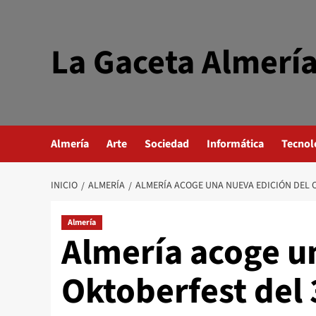
Saltar
al
contenido
La Gaceta Almerí
Almería
Arte
Sociedad
Informática
Tecnol
INICIO
ALMERÍA
ALMERÍA ACOGE UNA NUEVA EDICIÓN DEL O
Almería
Almería acoge u
Oktoberfest del 