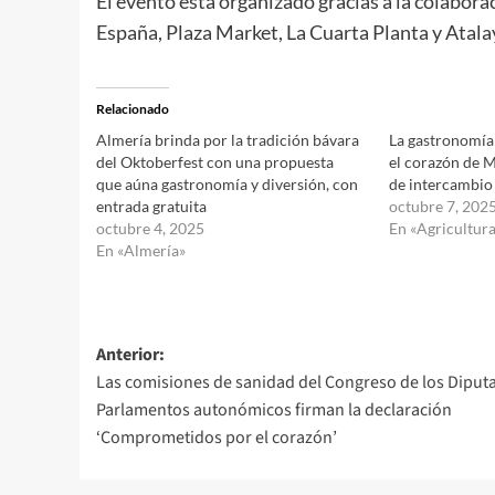
El evento está organizado gracias a la colabo
España, Plaza Market, La Cuarta Planta y Atala
Relacionado
Almería brinda por la tradición bávara
La gastronomía
del Oktoberfest con una propuesta
el corazón de 
que aúna gastronomía y diversión, con
de intercambio
entrada gratuita
octubre 7, 202
octubre 4, 2025
En «Agricultura
En «Almería»
Navegación
Anterior:
Las comisiones de sanidad del Congreso de los Diput
de
Parlamentos autonómicos firman la declaración
entradas
‘Comprometidos por el corazón’