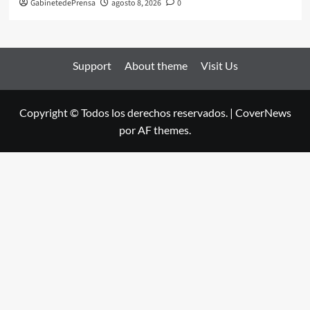
GabinetedePrensa
agosto 8, 2026
0
Support
About theme
Visit Us
Copyright © Todos los derechos reservados.
|
CoverNews
por AF themes.