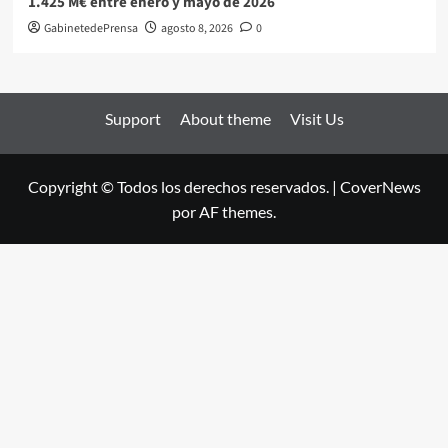
1.425 M€ entre enero y mayo de 2026
GabinetedePrensa
agosto 8, 2026
0
Support
About theme
Visit Us
Copyright © Todos los derechos reservados.
|
CoverNews
por AF themes.