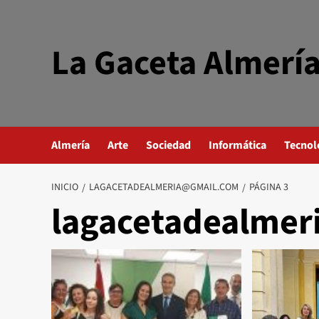
Saltar
al
contenido
La Gaceta Almerí
Almería
Arte
Sociedad
Informática
Tecnol
INICIO
LAGACETADEALMERIA@GMAIL.COM
PÁGINA 3
lagacetadealme