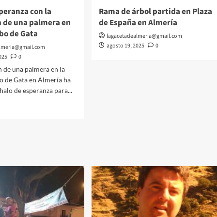
peranza con la
Rama de árbol partida en Plaza
n de una palmera en
de España en Almería
bo de Gata
uz
lagacetadealmeria@gmail.com
agosto 19, 2025
0
almeria@gmail.com
025
0
n de una palmera en la
o de Gata en Almería ha
halo de esperanza para...
anza
ación
ra