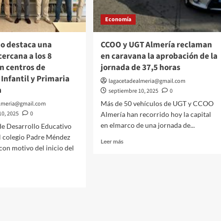
y
reclaman
esc
Economía
obras
de
emergencia
so destaca una
CCOO y UGT Almería reclaman
para
cercana a los 8
en caravana la aprobación de la
devolver
n centros de
jornada de 37,5 horas
la
dignidad
Infantil y Primaria
lagacetadealmeria@gmail.com
al
ía
septiembre 10, 2025
0
barrio
Más de 50 vehículos de UGT y CCOO
almeria@gmail.com
10, 2025
0
Almería han recorrido hoy la capital
en elmarco de una jornada de...
de Desarrollo Educativo
el colegio Padre Méndez
Leer
Leer más
 con motivo del inicio del
más
sobre
CCOO
y
UGT
Almería
reclaman
o
en
ca