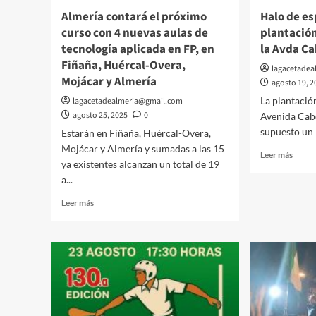
en
Almería contará el próximo
Halo de es
el
curso con 4 nuevas aulas de
plantació
litoral
tecnología aplicada en FP, en
la Avda Ca
andal
Fiñaña, Huércal-Overa,
lagacetade
Mojácar y Almería
agosto 19, 2
La plantació
lagacetadealmeria@gmail.com
agosto 25, 2025
0
Avenida Cab
supuesto un 
Estarán en Fiñaña, Huércal-Overa,
Mojácar y Almería y sumadas a las 15
Leer
Leer más
ya existentes alcanzan un total de 19
más
a...
sobre
Halo
Leer
Leer más
de
más
esper
sobre
con
Almería
la
contará
plant
el
de
próximo
una
curso
palme
con
en