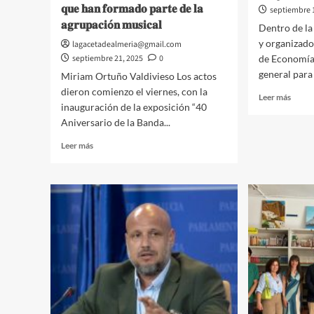
𝐪𝐮𝐞 𝐡𝐚𝐧 𝐟𝐨𝐫𝐦𝐚𝐝𝐨 𝐩𝐚𝐫𝐭𝐞 𝐝𝐞 𝐥𝐚
septiembre 
𝐚𝐠𝐫𝐮𝐩𝐚𝐜𝐢ó𝐧 𝐦𝐮𝐬𝐢𝐜𝐚𝐥
Dentro de la
y organizado
lagacetadealmeria@gmail.com
septiembre 21, 2025
0
de Economía 
general para e
Miriam Ortuño Valdivieso Los actos
dieron comienzo el viernes, con la
Leer
Leer más
inauguración de la exposición “40
más
Aniversario de la Banda...
sobre
La
Leer
Leer más
Unive
más
de
sobre
Almer
𝐋𝐚
abord
𝐁𝐚𝐧𝐝𝐚
la
𝐌𝐮𝐧𝐢𝐜𝐢𝐩𝐚𝐥
lucha
𝐝𝐞
contr
𝐏𝐮𝐥𝐩í
la
𝐜𝐞𝐥𝐞𝐛𝐫𝐚
despo
𝐬𝐮
rural
𝟒𝟎
con
𝐀𝐧𝐢𝐯𝐞𝐫𝐬𝐚𝐫𝐢𝐨
una
𝐜𝐨𝐧
confe