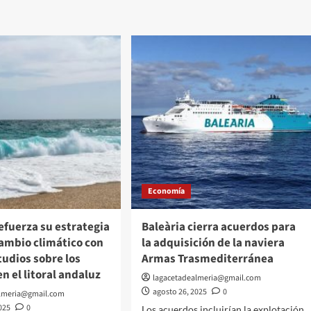
caravana
la
ión
aprobación
na
de
la
jornada
de
es
37,5
horas
os
ción
il
ria
Economía
ía
efuerza su estrategia
Baleària cierra acuerdos para
cambio climático con
la adquisición de la naviera
udios sobre los
Armas Trasmediterránea
n el litoral andaluz
lagacetadealmeria@gmail.com
agosto 26, 2025
0
almeria@gmail.com
025
0
Los acuerdos incluirían la explotación