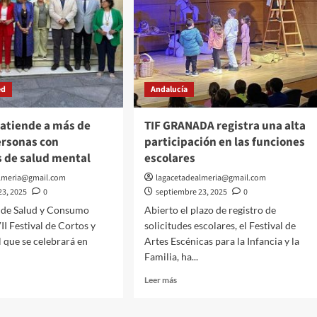
ed
Andalucía
 atiende a más de
TIF GRANADA registra una alta
ersonas con
participación en las funciones
 de salud mental
escolares
almeria@gmail.com
lagacetadealmeria@gmail.com
23, 2025
0
septiembre 23, 2025
0
a de Salud y Consumo
Abierto el plazo de registro de
II Festival de Cortos y
solicitudes escolares, el Festival de
 que se celebrará en
Artes Escénicas para la Infancia y la
Familia, ha...
Leer
Leer más
más
sobre