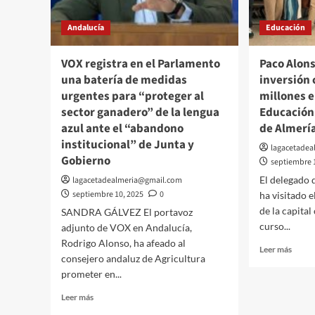
𝐝𝐢𝐬𝐭𝐢𝐧𝐭𝐨𝐬
de
𝐚𝐜𝐭𝐨𝐬
Franc
Andalucía
Educación
𝐞𝐧
Boya
𝐞𝐥
𝐄𝐬𝐩𝐚𝐜𝐢𝐨
VOX registra en el Parlamento
Paco Alon
𝐄𝐬𝐜é𝐧𝐢𝐜𝐨
una batería de medidas
inversión 
𝐝𝐞
urgentes para “proteger al
millones e
𝐏𝐮𝐥𝐩í,
sector ganadero” de la lengua
𝐡𝐚𝐜𝐢𝐞𝐧𝐝𝐨
Educación 
𝐡𝐨𝐦𝐞𝐧𝐚𝐣𝐞
azul ante el “abandono
de Almer
𝐚
institucional” de Junta y
lagacetade
𝐭𝐨𝐝𝐚𝐬
Gobierno
septiembre 
𝐥𝐚𝐬
𝐩𝐞𝐫𝐬𝐨𝐧𝐚𝐬
El delegado 
lagacetadealmeria@gmail.com
𝐪𝐮𝐞
septiembre 10, 2025
0
ha visitado 
𝐡𝐚𝐧
de la capital
SANDRA GÁLVEZ El portavoz
𝐟𝐨𝐫𝐦𝐚𝐝𝐨
curso...
adjunto de VOX en Andalucía,
𝐩𝐚𝐫𝐭𝐞
Rodrigo Alonso, ha afeado al
𝐝𝐞
Leer
Leer más
𝐥𝐚
consejero andaluz de Agricultura
más
𝐚𝐠𝐫𝐮𝐩𝐚𝐜𝐢ó𝐧
prometer en...
sobre
𝐦𝐮𝐬𝐢𝐜𝐚𝐥
Paco
Leer
Leer más
Alons
más
desta