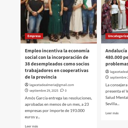
Empresa
Uncategoriz
Empleo incentiva la economía
Andalucía
social con la incorporación de
480.000 p
38 desempleados como socios
problemas
trabajadores en cooperativas
lagacetade
de la provincia
septiembre 
La consejer
lagacetadealmeria@gmail.com
septiembre 29, 2025
0
presenta el V
Salud Mental
Amós García entrega las resoluciones,
Sevilla...
aprobadas en menos de un mes, a 23
empresas por importe de 193.000
Leer
Leer más
euros y...
más
sobre
Leer
Leer más