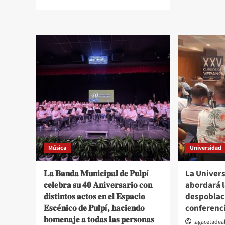
Andal
más
atien
sobre
a
Empleo
más
incentiva
de
la
480.0
economía
perso
social
con
con
probl
la
de
incorporación
salud
de
menta
38
desempleados
como
socios
Música
Universidad
trabajadores
en
cooperativas
𝐋𝐚 𝐁𝐚𝐧𝐝𝐚 𝐌𝐮𝐧𝐢𝐜𝐢𝐩𝐚𝐥 𝐝𝐞 𝐏𝐮𝐥𝐩í
La Univer
de
𝐜𝐞𝐥𝐞𝐛𝐫𝐚 𝐬𝐮 𝟒𝟎 𝐀𝐧𝐢𝐯𝐞𝐫𝐬𝐚𝐫𝐢𝐨 𝐜𝐨𝐧
abordará l
la
𝐝𝐢𝐬𝐭𝐢𝐧𝐭𝐨𝐬 𝐚𝐜𝐭𝐨𝐬 𝐞𝐧 𝐞𝐥 𝐄𝐬𝐩𝐚𝐜𝐢𝐨
despoblac
provincia
𝐄𝐬𝐜é𝐧𝐢𝐜𝐨 𝐝𝐞 𝐏𝐮𝐥𝐩í, 𝐡𝐚𝐜𝐢𝐞𝐧𝐝𝐨
conferenc
𝐡𝐨𝐦𝐞𝐧𝐚𝐣𝐞 𝐚 𝐭𝐨𝐝𝐚𝐬 𝐥𝐚𝐬 𝐩𝐞𝐫𝐬𝐨𝐧𝐚𝐬
lagacetade