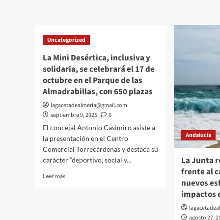
sobre
una
VOX
invers
registra
cerca
en
a
Uncategorized
el
los
Parlamento
8
La Mini Desértica, inclusiva y
una
millon
solidaria, se celebrará el 17 de
batería
en
octubre en el Parque de las
de
centr
medidas
Almadrabillas, con 650 plazas
de
urgentes
Educa
lagacetadealmeria@gmail.com
para
Infant
septiembre 9, 2025
0
“proteger
y
al
El concejal Antonio Casimiro asiste a
Prima
Andalucía
sector
la presentación en el Centro
de
ganadero”
Comercial Torrecárdenas y destaca su
Almer
de
La Junta r
carácter “deportivo, social y...
la
frente al 
lengua
Leer
Leer más
nuevos est
azul
más
ante
impactos e
sobre
el
La
lagacetade
“abandono
Mini
agosto 27, 2
institucional”