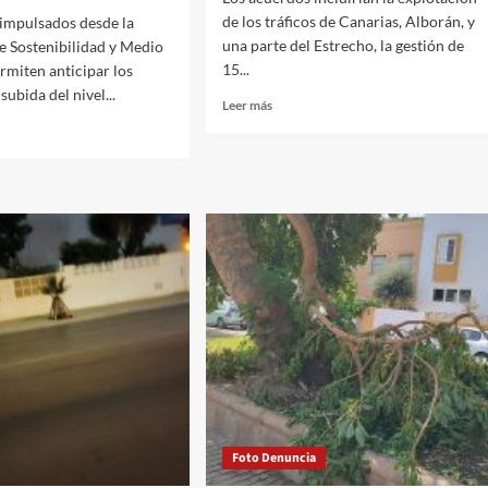
de los tráficos de Canarias, Alborán, y
 impulsados desde la
una parte del Estrecho, la gestión de
e Sostenibilidad y Medio
15...
miten anticipar los
subida del nivel...
Leer
Leer más
más
sobre
Baleària
cierra
acuerdos
para
rza
la
adquisición
egia
de
la
naviera
o
Armas
ico
Trasmediterránea
s
ios
Foto Denuncia
tos