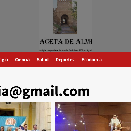
a
ogía
Ciencia
Salud
Deportes
Economía
ria@gmail.com