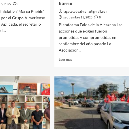
barrio
15, 2025
0
 iniciativa ‘Marca Pueblo’
lagacetadealmeria@gmail.com
septiembre 11, 2025
0
 por el Grupo Almeriense
Aplicada, el secretario
Plataforma Falda de la Alcazaba Las
l...
acciones que exigen fueron
prometidas y comprometidas en
septiembre del año pasado La
Asociación...
Leer
Leer más
rsidad
más
sobre
ía
Los
ará
comerciantes
de
la
a
Plaza
de
blación
Pavía
denuncian
persecución
municipal
rencia