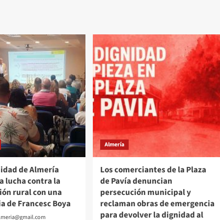
ucía
TIF
de
GRANADA
registra
una
alta
00
participación
nas
en
las
emas
funciones
escolares
l
Almería
sidad de Almería
Los comerciantes de la Plaza
a lucha contra la
de Pavía denuncian
ión rural con una
persecución municipal y
ia de Francesc Boya
reclaman obras de emergencia
para devolver la dignidad al
almeria@gmail.com