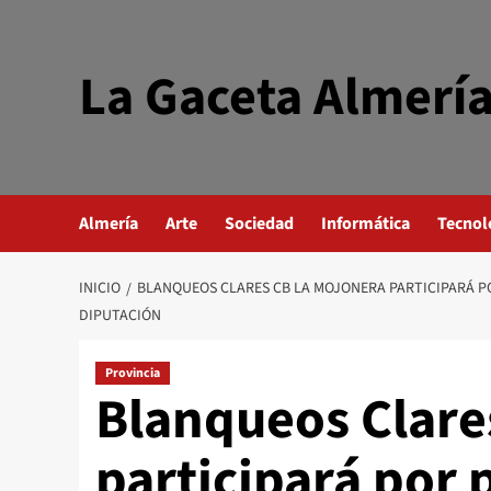
Saltar
al
contenido
La Gaceta Almerí
Almería
Arte
Sociedad
Informática
Tecnol
INICIO
BLANQUEOS CLARES CB LA MOJONERA PARTICIPARÁ PO
DIPUTACIÓN
Provincia
Blanqueos Clare
participará por 