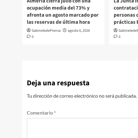
Almería cierra julio con una
La Junta i
ocupación media del 73% y
contrataci
afronta un agosto marcado por
personas 
las reservas de última hora
prácticas
GabinetedePrensa
agosto 6, 2026
Gabinetede
0
0
Deja una respuesta
Tu dirección de correo electrónico no será publicada.
Comentario
*