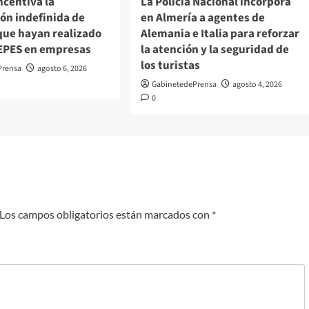
ncentiva la
La Policía Nacional incorpora
ón indefinida de
en Almería a agentes de
que hayan realizado
Alemania e Italia para reforzar
 EPES en empresas
la atención y la seguridad de
los turistas
Prensa
agosto 6, 2026
GabinetedePrensa
agosto 4, 2026
0
Los campos obligatorios están marcados con
*