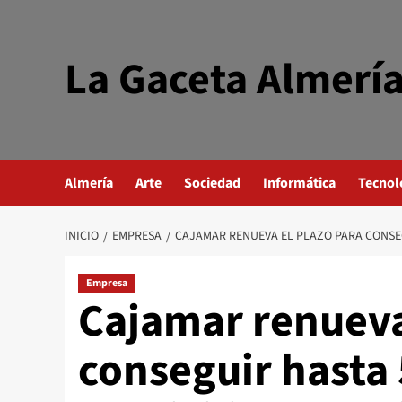
Saltar
al
contenido
La Gaceta Almerí
Almería
Arte
Sociedad
Informática
Tecnol
INICIO
EMPRESA
CAJAMAR RENUEVA EL PLAZO PARA CONSE
Empresa
Cajamar renueva
conseguir hasta 