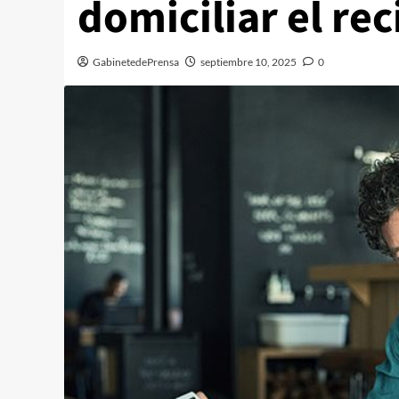
domiciliar el r
GabinetedePrensa
septiembre 10, 2025
0