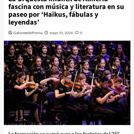
fascina con música y literatura en su
paseo por ‘Haikus, fábulas y
leyendas’
GabinetedePrensa
mayo 31, 2026
0
La formación se sumó ayer a los festejos del 25º