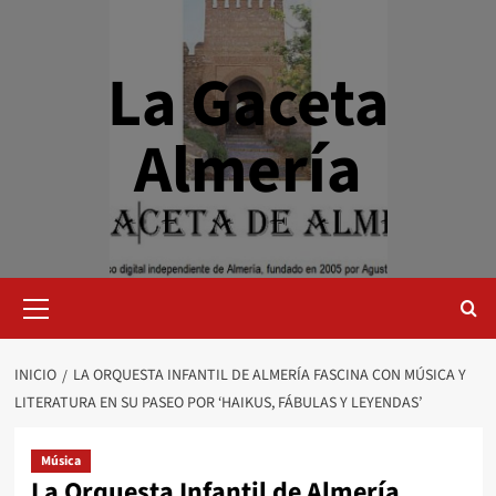
Saltar
al
contenido
La Gaceta
Almería
Menú
primario
INICIO
LA ORQUESTA INFANTIL DE ALMERÍA FASCINA CON MÚSICA Y
LITERATURA EN SU PASEO POR ‘HAIKUS, FÁBULAS Y LEYENDAS’
Música
La Orquesta Infantil de Almería