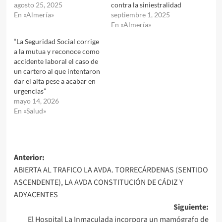
agosto 25, 2025
contra la siniestralidad
En «Almería»
septiembre 1, 2025
En «Almería»
“La Seguridad Social corrige
a la mutua y reconoce como
accidente laboral el caso de
un cartero al que intentaron
dar el alta pese a acabar en
urgencias”
mayo 14, 2026
En «Salud»
Navegación
Anterior:
ABIERTA AL TRAFICO LA AVDA. TORRECÁRDENAS (SENTIDO
de
ASCENDENTE), LA AVDA CONSTITUCIÓN DE CÁDIZ Y
entradas
ADYACENTES
Siguiente:
El Hospital La Inmaculada incorpora un mamógrafo de