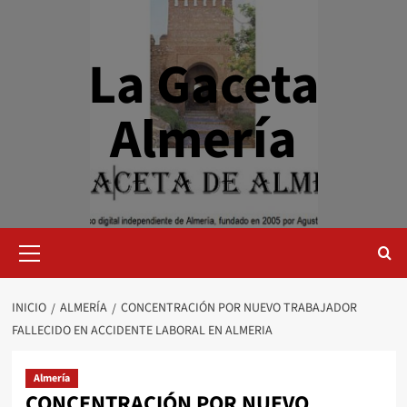
Saltar
al
contenido
La Gaceta
Almería
Menú
primario
INICIO
ALMERÍA
CONCENTRACIÓN POR NUEVO TRABAJADOR
FALLECIDO EN ACCIDENTE LABORAL EN ALMERIA
Almería
CONCENTRACIÓN POR NUEVO