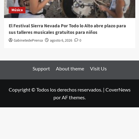
Música
El Festival Sierra Nevada Por Todo lo Alto abre plazo para
sus talleres musicales gratuitos para niños
GabinetedePrensa
agosto 6, 2026
0
Support
About theme
Visit Us
Copyright © Todos los derechos reservados.
|
CoverNews
por AF themes.