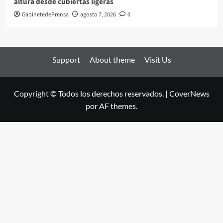
altura desde cubiertas ligeras
GabinetedePrensa
agosto 7, 2026
0
Support
About theme
Visit Us
Copyright © Todos los derechos reservados.
|
CoverNews
por AF themes.