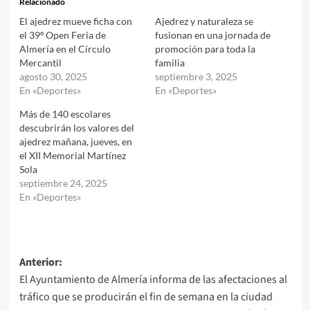
Relacionado
El ajedrez mueve ficha con
Ajedrez y naturaleza se
el 39º Open Feria de
fusionan en una jornada de
Almería en el Círculo
promoción para toda la
Mercantil
familia
agosto 30, 2025
septiembre 3, 2025
En «Deportes»
En «Deportes»
Más de 140 escolares
descubrirán los valores del
ajedrez mañana, jueves, en
el XII Memorial Martínez
Sola
septiembre 24, 2025
En «Deportes»
Navegación
Anterior:
El Ayuntamiento de Almería informa de las afectaciones al
de
tráfico que se producirán el fin de semana en la ciudad