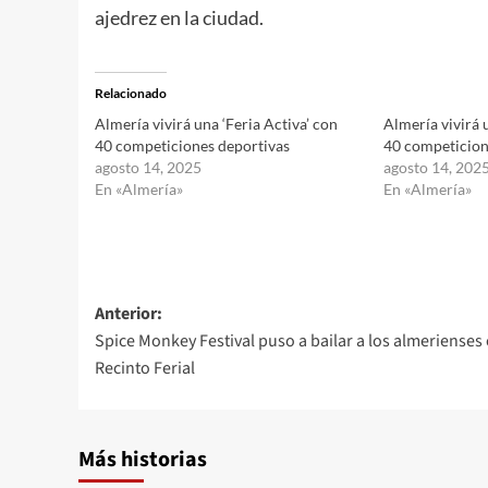
ajedrez en la ciudad.
Relacionado
Almería vivirá una ‘Feria Activa’ con
Almería vivirá 
40 competiciones deportivas
40 competicion
agosto 14, 2025
agosto 14, 202
En «Almería»
En «Almería»
Navegación
Anterior:
Spice Monkey Festival puso a bailar a los almerienses 
de
Recinto Ferial
entradas
Más historias