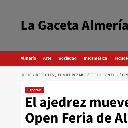
Saltar
al
contenido
La Gaceta Almerí
Almería
Arte
Sociedad
Informática
Tecnol
INICIO
DEPORTES
EL AJEDREZ MUEVE FICHA CON EL 39º OP
Deportes
El ajedrez mueve
Open Feria de Al