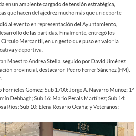
ida en un ambiente cargado de tensión estratégica,
icas que hacen del ajedrez mucho más que un deporte.
udió al evento en representación del Ayuntamiento,
desarrollo de las partidas. Finalmente, entregó los
 Círculo Mercantil, en un gesto que puso en valor la
ativa y deportiva.
 Gran Maestro Andrea Stella, seguido por David Jiménez
cación provincial, destacaron Pedro Ferrer Sánchez (FM),
.
o Fornieles Gómez; Sub 1700: Jorge A. Navarro Muñoz; 1º
Amín Debbagh; Sub 16: Mario Perals Martínez; Sub 14:
a Ríos; Sub 10: Elena Rosario Ocaña; y Veteranos: