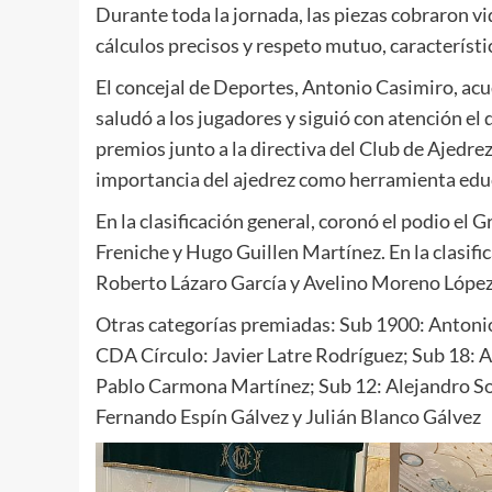
Durante toda la jornada, las piezas cobraron v
cálculos precisos y respeto mutuo, característ
El concejal de Deportes, Antonio Casimiro, ac
saludó a los jugadores y siguió con atención el 
premios junto a la directiva del Club de Ajedrez
importancia del ajedrez como herramienta educ
En la clasificación general, coronó el podio el
Freniche y Hugo Guillen Martínez. En la clasifi
Roberto Lázaro García y Avelino Moreno López
Otras categorías premiadas: Sub 1900: Antoni
CDA Círculo: Javier Latre Rodríguez; Sub 18: 
Pablo Carmona Martínez; Sub 12: Alejandro Sos
Fernando Espín Gálvez y Julián Blanco Gálvez