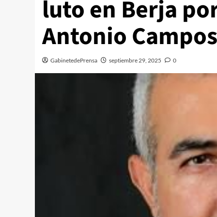
luto en Berja po
Antonio Campo
GabinetedePrensa
septiembre 29, 2025
0