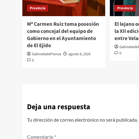
Provincia
Provincia
Mª Carmen Ruiz toma posesión
El lejano 
como concejal del equipo de
la XII edi
Gobierno en el Ayuntamiento
entre Vela
de El Ejido
Gabinetede
0
GabinetedePrensa
agosto 8, 2026
0
Deja una respuesta
Tu dirección de correo electrónico no será publicada.
Comentario
*