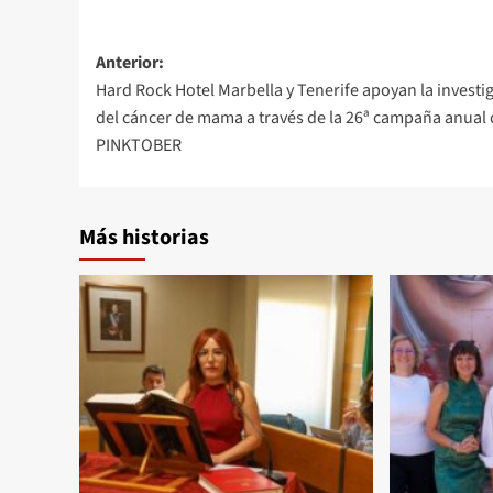
Navegación
Anterior:
Hard Rock Hotel Marbella y Tenerife apoyan la investi
de
del cáncer de mama a través de la 26ª campaña anual
entradas
PINKTOBER
Más historias