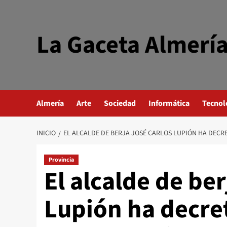
Saltar
al
contenido
La Gaceta Almerí
Almería
Arte
Sociedad
Informática
Tecnol
INICIO
EL ALCALDE DE BERJA JOSÉ CARLOS LUPIÓN HA DECR
Provincia
El alcalde de be
Lupión ha decre