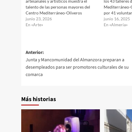
artesanales y artísticos muestra el
los 43 talleres 
talento de las personas mayores del
Mediterráneo-O
Centro Mediterráneo-Oliveros
por 41 volunt
junio 23, 2026
junio 16, 2025
En «Arte»
En «Almería»
Navegación
Anterior:
Junta y Mancomunidad del Almanzora preparan a
de
desempleados para ser promotores culturales de su
entradas
comarca
Más historias