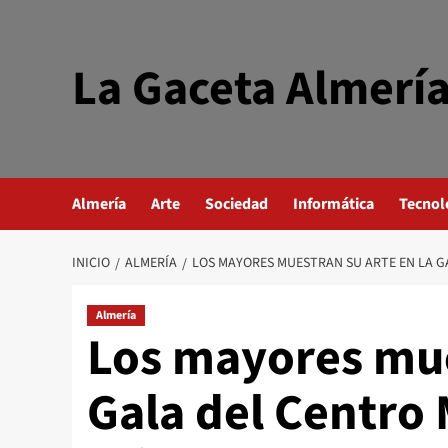
Saltar
al
contenido
La Gaceta Almerí
Almería
Arte
Sociedad
Informática
Tecnol
INICIO
ALMERÍA
LOS MAYORES MUESTRAN SU ARTE EN LA G
Almería
Los mayores mue
Gala del Centro