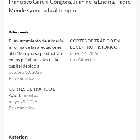
Francisco García Góngora, Juan de la Encina, Padre
Méndez y entrada al templo.
Relacionado
El Ayuntamiento de Almería
CORTES DE TRÁFICO EN
informa de las afectaciones
EL CENTRO HISTÓRICO
al tráfico que se producirán
mayo 14, 2026
en los próximos días en la
En «Almería»
capital debido a:
octubre 30, 2025
En «Almería»
CORTES DE TRÁFICO El
Ayuntamiento…
mayo 29, 2026
En «Almería»
Navegación
Anterior: