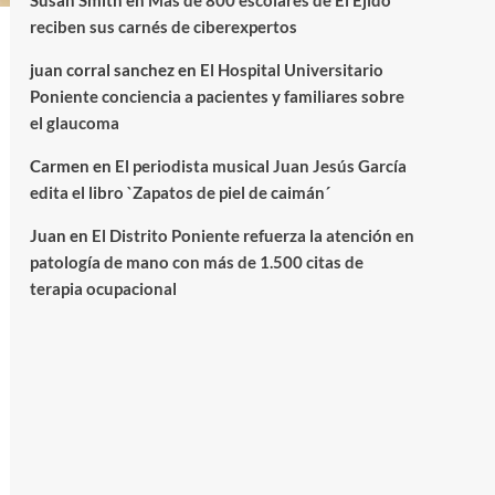
Susan Smith
en
Más de 800 escolares de El Ejido
reciben sus carnés de ciberexpertos
juan corral sanchez
en
El Hospital Universitario
Poniente conciencia a pacientes y familiares sobre
el glaucoma
Carmen
en
El periodista musical Juan Jesús García
edita el libro `Zapatos de piel de caimán´
Juan
en
El Distrito Poniente refuerza la atención en
patología de mano con más de 1.500 citas de
terapia ocupacional