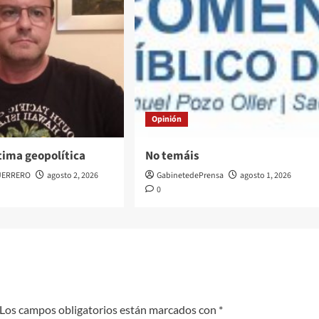
Opinión
tima geopolítica
No temáis
UERRERO
agosto 2, 2026
GabinetedePrensa
agosto 1, 2026
0
Los campos obligatorios están marcados con
*