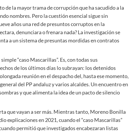
to de la mayor trama de corrupción que ha sacudido a la
ndo nombres. Pero la cuestión esencial sigue sin
ueve años una red de presuntos corruptos en la
ectara, denunciara o frenara nada? La investigación se
unta a un sistema de presuntas mordidas en contratos
simple “caso Mascarillas”. Es, con todas sus
hechos de los últimos días lo subrayan: los detenidos
rolongada reunión en el despacho del, hasta ese momento,
 general del PP andaluz y varios alcaldes. Un encuentro en
 sombras y que alimenta la idea de un pacto de silencio
arta que vayan a ser más. Mientras tanto, Moreno Bonilla
dio explicaciones en 2021, cuando el “caso Mascarillas”
 cuando permitió que investigados encabezaran listas