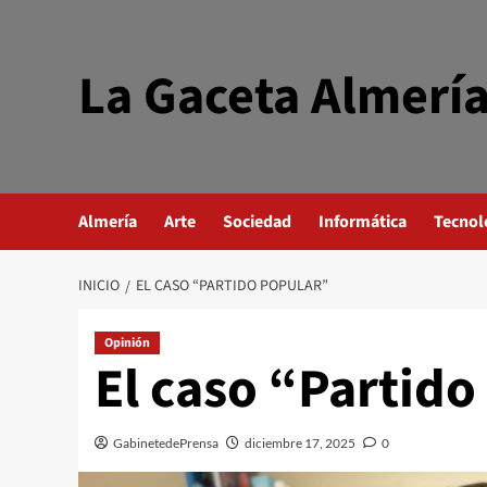
Saltar
al
contenido
La Gaceta Almerí
Almería
Arte
Sociedad
Informática
Tecnol
INICIO
EL CASO “PARTIDO POPULAR”
Opinión
El caso “Partido
GabinetedePrensa
diciembre 17, 2025
0