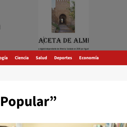
a
ogía
Ciencia
Salud
Deportes
Economía
 Popular”