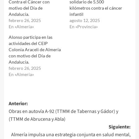
Contra el Cáncer con
solidario de 5.500
motivo del Día de
kilómetros contra el cáncer
Andalucía.
infantil
febrero 26, 2025
agosto 12, 2025
En «Almería»
En «Provincia»
Alonso participa en las
actividades del CEIP
Colonia Araceli de Almería
con motivo del Día de
Andalucía.
febrero 26, 2025
En «Almería»
Navegación
Anterior:
Obras en autovía A-92 (TTMM de Tabernas y Gádor) y
de
(TTMM de Abrucena y Abla)
entradas
Siguiente:
Almería impulsa una estrategia conjunta en salud mental,