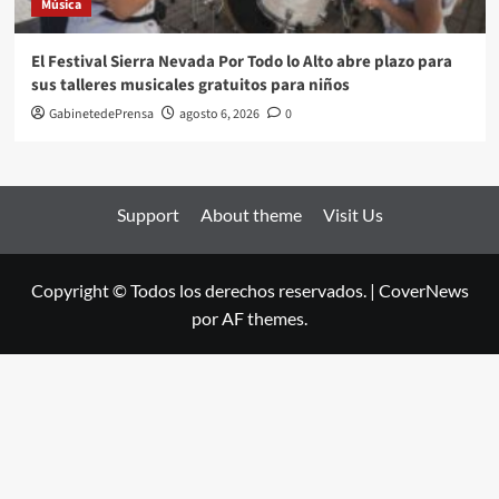
Música
El Festival Sierra Nevada Por Todo lo Alto abre plazo para
sus talleres musicales gratuitos para niños
GabinetedePrensa
agosto 6, 2026
0
Support
About theme
Visit Us
Copyright © Todos los derechos reservados.
|
CoverNews
por AF themes.