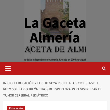
Saltar
al
contenido
La Gaceta
Almería
Menú
primario
INICIO
EDUCACIÓN
EL CEIP GOYA RECIBE A LOS CICLISTAS DEL
RETO SOLIDARIO ‘KILÓMETROS DE ESPERANZA’ PARA VISIBILIZAR EL
TUMOR CEREBRAL PEDIÁTRICO
Educación