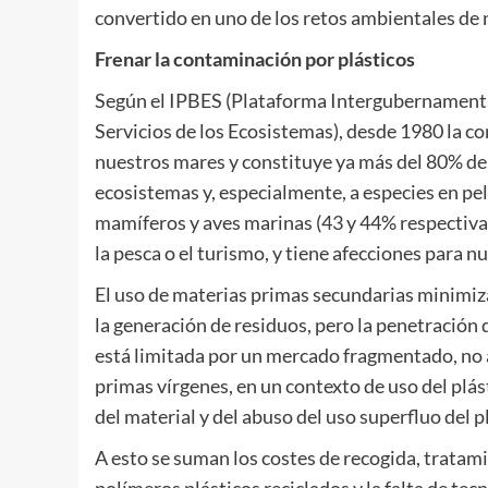
convertido en uno de los retos ambientales de 
Frenar la contaminación por plásticos
Según el IPBES (Plataforma Intergubernamenta
Servicios de los Ecosistemas), desde 1980 la c
nuestros mares y constituye ya más del 80% de 
ecosistemas y, especialmente, a especies en pe
mamíferos y aves marinas (43 y 44% respectiv
la pesca o el turismo, y tiene afecciones para n
El uso de materias primas secundarias minimiza
la generación de residuos, pero la penetración 
está limitada por un mercado fragmentado, no 
primas vírgenes, en un contexto de uso del plás
del material y del abuso del uso superfluo del p
A esto se suman los costes de recogida, tratamie