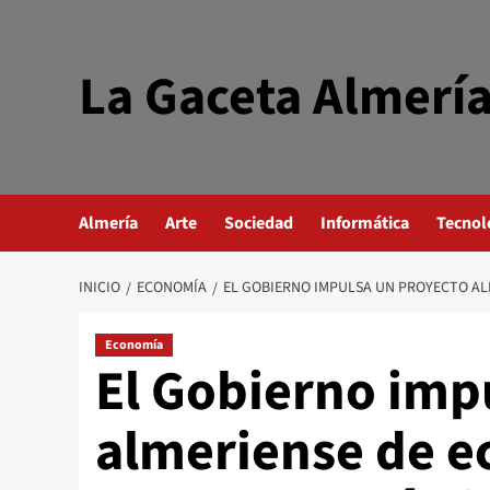
Saltar
al
contenido
La Gaceta Almerí
Almería
Arte
Sociedad
Informática
Tecnol
INICIO
ECONOMÍA
EL GOBIERNO IMPULSA UN PROYECTO AL
Economía
El Gobierno imp
almeriense de e