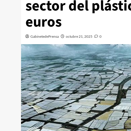
sector del plást
euros
GabinetedePrensa
octubre 21, 2025
0