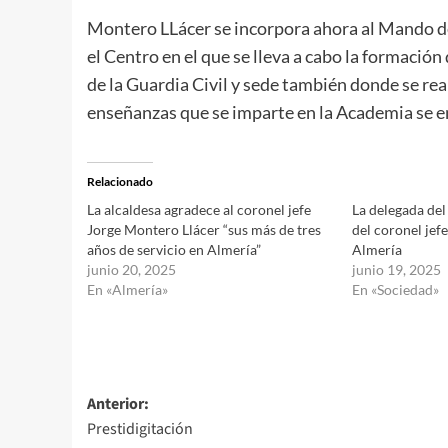
Montero LLácer se incorpora ahora al Mando de 
el Centro en el que se lleva a cabo la formación
de la Guardia Civil y sede también donde se rea
enseñanzas que se imparte en la Academia se e
Relacionado
La alcaldesa agradece al coronel jefe
La delegada del
Jorge Montero Llácer “sus más de tres
del coronel jefe
años de servicio en Almería”
Almería
junio 20, 2025
junio 19, 2025
En «Almería»
En «Sociedad»
Navegación
Anterior:
Prestidigitación
de