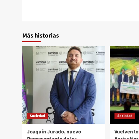
entradas
Más historias
Sociedad
Sociedad
Joaquín Jurado, nuevo
Vuelven l
Representante de los
Agricultor