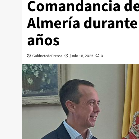
Comandancia de 
Almería durante 
años
GabinetedePrensa
junio 18, 2025
0