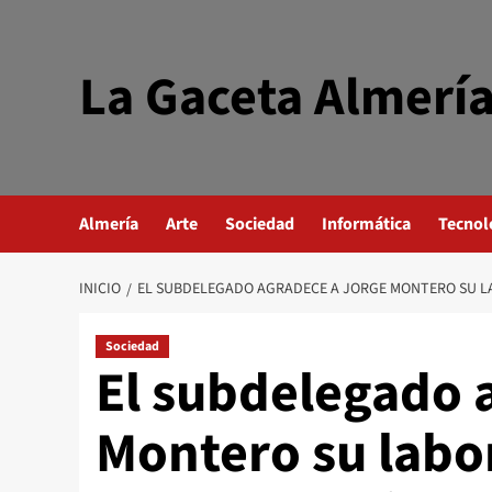
Saltar
al
contenido
La Gaceta Almerí
Almería
Arte
Sociedad
Informática
Tecnol
INICIO
EL SUBDELEGADO AGRADECE A JORGE MONTERO SU LA
Sociedad
El subdelegado 
Montero su labor