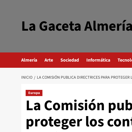
Saltar
al
contenido
La Gaceta Almerí
Almería
Arte
Sociedad
Informática
Tecnol
INICIO
LA COMISIÓN PUBLICA DIRECTRICES PARA PROTEGER 
Europa
La Comisión publ
proteger los con