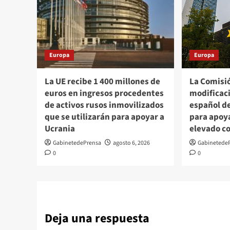
Europa
Europa
La UE recibe 1 400 millones de
La Comisi
euros en ingresos procedentes
modificac
de activos rusos inmovilizados
español d
que se utilizarán para apoyar a
para apoy
Ucrania
elevado c
GabinetedePrensa
agosto 6, 2026
Gabinetede
0
0
Deja una respuesta