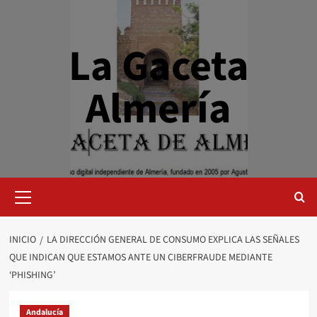
Saltar
al
contenido
La Gaceta
Almería
Menú
primario
INICIO
LA DIRECCIÓN GENERAL DE CONSUMO EXPLICA LAS SEÑALES
QUE INDICAN QUE ESTAMOS ANTE UN CIBERFRAUDE MEDIANTE
‘PHISHING’
Andalucía