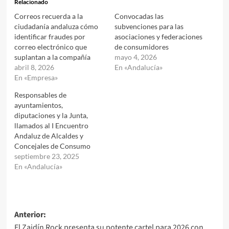
Relacionado
Correos recuerda a la
Convocadas las
ciudadanía andaluza cómo
subvenciones para las
identificar fraudes por
asociaciones y federaciones
correo electrónico que
de consumidores
suplantan a la compañía
mayo 4, 2026
abril 8, 2026
En «Andalucía»
En «Empresa»
Responsables de
ayuntamientos,
diputaciones y la Junta,
llamados al I Encuentro
Andaluz de Alcaldes y
Concejales de Consumo
septiembre 23, 2025
En «Andalucía»
Navegación
Anterior:
El Zaidín Rock presenta su potente cartel para 2026 con