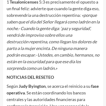
1
Tesalonicenses
5:3 es precisamente el opuesto a
un final feliz: advierte que cuando la gente diga eso,
sobrevendría una destrucción repentina
: «porque
saben que el día del Señor llegará como ladrón en la
noche.- Cuando la gente
diga
: ‘
p
az y seguridad’,
vendrá de improviso sobre ellos
un
a
destrucción
repentina
, como llegan los dolores de
parto a la mujer
encinta
. De ninguna manera
podrán escapar.- Ustedes, en cambio, hermanos, no
están en la oscuridad para que ese día los
sorprenda como un ladrón.»
NOTICIAS DEL RESETEO
Según
Judy Byington
, se acerca el reinicio a su
fase
operativa
. Se están coordinando los bancos
centrales y las autoridades financieras para
confirmar la transición. Una vez reconocida la