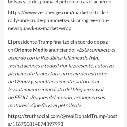
bolsas y se desploma el petróleo tras el acuerdo.
https://www.zerohedge.com/markets/stocks-
rally-and-crude-plummets-usiran-agree-mou-
newsquawk-us-market-wrap
El presidente
Trump
finalizó el acuerdo de paz
en
Oriente Medio
anunciando:
«Está completo el
acuerdo con la República Islámica de
Irán
.
¡Felicitaciones a todos! Por la presente, autorizo
plenamente la apertura sin peaje del estrecho
de
Ormuz
y, simultáneamente, autorizó el
levantamiento inmediato del bloqueo naval
de
EEUU
. ¡Buques del mundo, arranquen sus
motores! ¡Que fluya el petróleo!»
https://truthsocial.com/@realDonaldTrump/post
s/116750814874397998