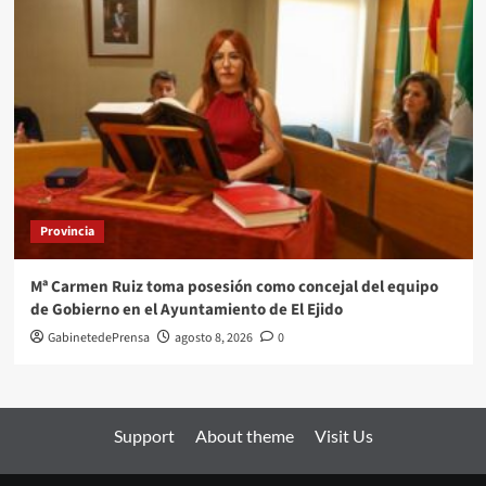
Provincia
Mª Carmen Ruiz toma posesión como concejal del equipo
de Gobierno en el Ayuntamiento de El Ejido
GabinetedePrensa
agosto 8, 2026
0
Support
About theme
Visit Us