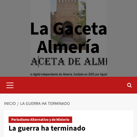
Saltar
al
contenido
La Gaceta
Almería
Menú
primario
INICIO
LA GUERRA HA TERMINADO
Periodismo Alternativo y de Misterio
La guerra ha terminado