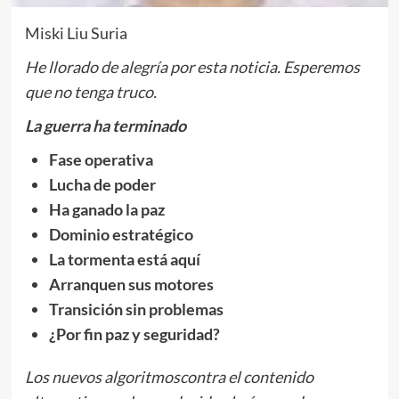
Miski Liu Suria
He llorado de alegría por esta noticia. Esperemos
que no tenga truco.
La guerra ha terminado
Fase operativa
Lucha de poder
Ha ganado la paz
Dominio estratégico
La tormenta está aquí
Arranquen sus motores
Transición sin problemas
¿Por fin paz y seguridad?
Los
nuevo
s
algoritmo
s
contra el contenido