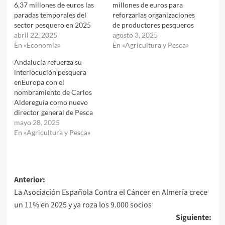
6,37 millones de euros las
millones de euros para
paradas temporales del
reforzarlas organizaciones
sector pesquero en 2025
de productores pesqueros
abril 22, 2025
agosto 3, 2025
En «Economía»
En «Agricultura y Pesca»
Andalucía refuerza su
interlocución pesquera
enEuropa con el
nombramiento de Carlos
Aldereguía como nuevo
director general de Pesca
mayo 28, 2025
En «Agricultura y Pesca»
Navegación
Anterior:
La Asociación Española Contra el Cáncer en Almería crece
de
un 11% en 2025 y ya roza los 9.000 socios
entradas
Siguiente: