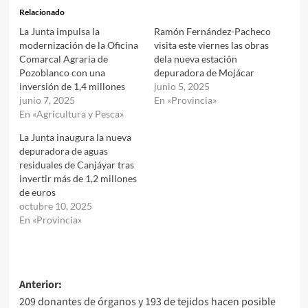
Relacionado
La Junta impulsa la
Ramón Fernández-Pacheco
modernización de la Oficina
visita este viernes las obras
Comarcal Agraria de
dela nueva estación
Pozoblanco con una
depuradora de Mojácar
inversión de 1,4 millones
junio 5, 2025
junio 7, 2025
En «Provincia»
En «Agricultura y Pesca»
La Junta inaugura la nueva
depuradora de aguas
residuales de Canjáyar tras
invertir más de 1,2 millones
de euros
octubre 10, 2025
En «Provincia»
Navegación
Anterior:
209 donantes de órganos y 193 de tejidos hacen posible