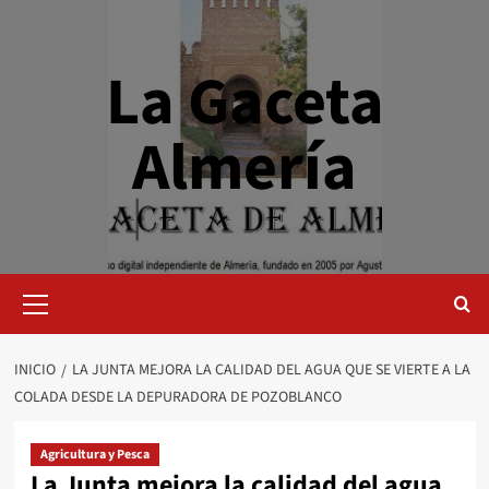
Saltar
al
contenido
La Gaceta
Almería
Menú
primario
INICIO
LA JUNTA MEJORA LA CALIDAD DEL AGUA QUE SE VIERTE A LA
COLADA DESDE LA DEPURADORA DE POZOBLANCO
Agricultura y Pesca
La Junta mejora la calidad del agua