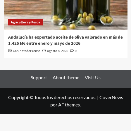
Agricultura y Pesca
Andalucía ha exportado aceite de oliva valorado en más de
1.425 M€ entre enero y mayo de 2026
GabinetedePrensa
agosto 8, 2026
0
Support
About theme
Visit Us
Copyright © Todos los derechos reservados.
|
CoverNews
por AF themes.