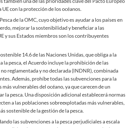
s también una de las prioridades clave del
Pacto Europeo
 UE con la protección de los océanos.
Pesca de la OMC, cuyo objetivo es ayudar a los países en
rdo, mejorar la sostenibilidad y beneficiar a las
E y sus Estados miembros son los contribuyentes
ostenible 14.6 de las Naciones Unidas, que obliga a la
 la pesca, el Acuerdo incluye la prohibición de las
l, no reglamentada y no declarada (INDNR), combinada
ntes. Además, prohíbe todas las subvenciones para la
as más vulnerables del océano, ya que carecen de un
r la pesca. Una disposición adicional establecerá normas
ecten a las poblaciones sobreexplotadas más vulnerables,
 sostenible de la gestión de la pesca.
ndo las subvenciones a la pesca perjudiciales a escala