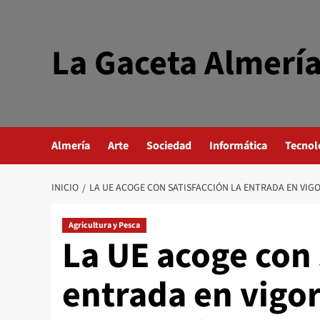
Saltar
al
contenido
La Gaceta Almerí
Almería
Arte
Sociedad
Informática
Tecnol
INICIO
LA UE ACOGE CON SATISFACCIÓN LA ENTRADA EN VIG
Agricultura y Pesca
La UE acoge con 
entrada en vigo