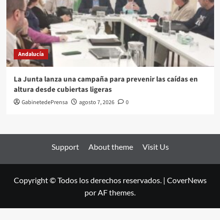
Andalucía
La Junta lanza una campaña para prevenir las caídas en
altura desde cubiertas ligeras
GabinetedePrensa
agosto 7, 2026
0
Support
About theme
Visit Us
Copyright © Todos los derechos reservados.
|
CoverNews
por AF themes.