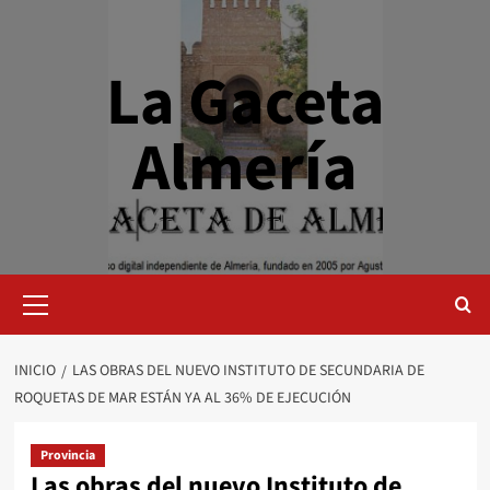
Saltar
al
contenido
La Gaceta
Almería
Menú
primario
INICIO
LAS OBRAS DEL NUEVO INSTITUTO DE SECUNDARIA DE
ROQUETAS DE MAR ESTÁN YA AL 36% DE EJECUCIÓN
Provincia
Las obras del nuevo Instituto de