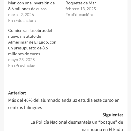
Mar, con una inversión de
Roquetas de Mar
8,6 millones de euros
febrero 13, 2025
marzo 2, 2026
En «Educación»
En «Educación»
Comienzan las obras del
nuevo instituto de
Almerimar de El Ejido, con
un presupuesto de 8,6
millones de euros
mayo 23, 2025
En «Provincia»
Navegación
Anterior:
Más del 46% del alumnado andaluz estudia este curso en
de
centros bilingües
entradas
Siguiente:
La Policía Nacional desmantela un “bosque” de
marihuana en El Ejido