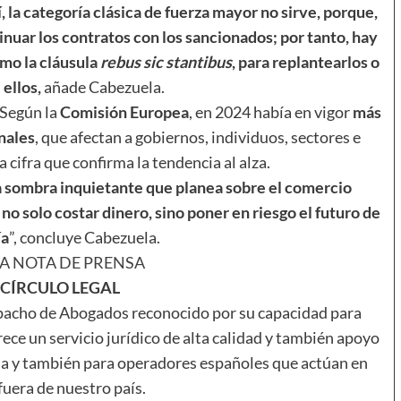
, la categoría clásica de fuerza mayor no sirve, porque,
inuar los contratos con los sancionados; por tanto, hay
omo la cláusula
rebus sic stantibus
, para replantearlos o
 ellos,
añade Cabezuela.
Según la
Comisión Europea
, en 2024 había en vigor
más
nales
, que afectan a gobiernos, individuos, sectores e
 cifra que confirma la tendencia al alza.
a sombra inquietante que planea sobre el comercio
no solo costar dinero, sino poner en riesgo el futuro de
ía
”, concluye Cabezuela.
A NOTA DE PRENSA
C
ÍRCULO LEGAL
pacho de Abogados reconocido por su capacidad para
rece un servicio jurídico de alta calidad y también apoyo
ña y también para operadores españoles que actúan en
uera de nuestro país.