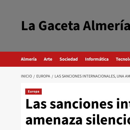
Saltar
al
contenido
La Gaceta Almerí
Almería
Arte
Sociedad
Informática
Tecnol
INICIO
EUROPA
LAS SANCIONES INTERNACIONALES, UNA AM
Europa
Las sanciones in
amenaza silencio