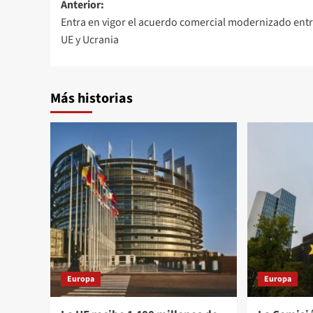
Navegación
Anterior:
Entra en vigor el acuerdo comercial modernizado entr
de
UE y Ucrania
entradas
Más historias
Europa
Europa