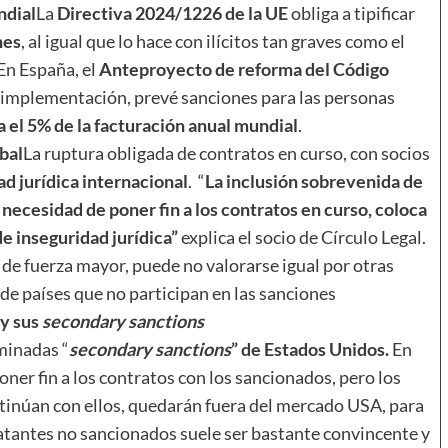
ndial
La
Directiva 2024/1226 de la UE
obliga a tipificar
nes
, al igual que lo hace con ilícitos tan graves como el
En España, el
Anteproyecto de reforma del Código
 implementación, prevé sanciones para las personas
a el 5% de la facturación anual mundial
.
bal
La ruptura obligada de contratos en curso, con socios
ad jurídica internacional
. “
La inclusión sobrevenida de
 necesidad de poner fin a los contratos en curso, coloca
e inseguridad jurídica”
explica el socio de Círculo Legal.
 de fuerza mayor, puede no valorarse igual por otras
 de países que no participan en las sanciones
 y sus
secondary sanctions
minadas “
secondary sanctions
” de Estados Unidos.
En
oner fin a los contratos con los sancionados, pero los
tinúan con ellos, quedarán fuera del mercado USA, para
tratantes no sancionados suele ser bastante convincente y