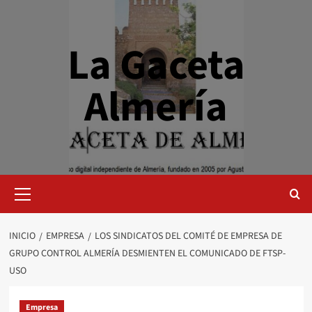
Saltar
al
contenido
La Gaceta
Almería
Menú
primario
INICIO
EMPRESA
LOS SINDICATOS DEL COMITÉ DE EMPRESA DE
GRUPO CONTROL ALMERÍA DESMIENTEN EL COMUNICADO DE FTSP-
USO
Empresa