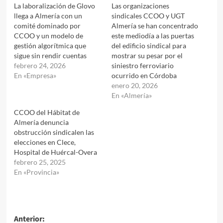
La laboralización de Glovo
Las organizaciones
llega a Almería con un
sindicales CCOO y UGT
comité dominado por
Almería se han concentrado
CCOO y un modelo de
este mediodía a las puertas
gestión algorítmica que
del edificio sindical para
sigue sin rendir cuentas
mostrar su pesar por el
febrero 24, 2026
siniestro ferroviario
En «Empresa»
ocurrido en Córdoba
enero 20, 2026
En «Almería»
CCOO del Hábitat de
Almería denuncia
obstrucción sindicalen las
elecciones en Clece,
Hospital de Huércal-Overa
febrero 25, 2025
En «Provincia»
Navegación
Anterior: