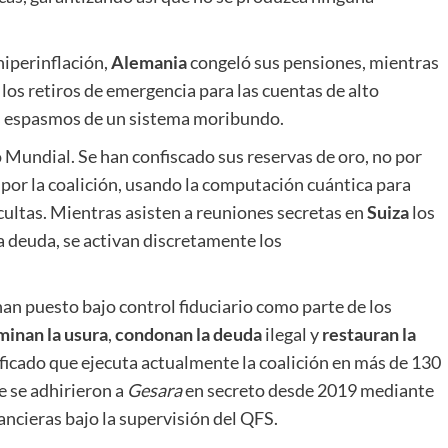
 hiperinflación,
Alemania
congeló sus pensiones, mientras
los retiros de emergencia para las cuentas de alto
os espasmos de un sistema moribundo.
 Mundial. Se han confiscado sus reservas de oro, no por
 por la coalición, usando la computación cuántica para
cultas. Mientras asisten a reuniones secretas en
Suiza
los
la deuda, se activan discretamente los
han puesto bajo control fiduciario como parte de los
minan la usura
,
condonan
la deuda
ilegal y
restauran la
ificado que ejecuta actualmente la coalición en más de 130
e se adhirieron a
Gesara
en secreto desde 2019 mediante
ancieras bajo la supervisión del QFS.