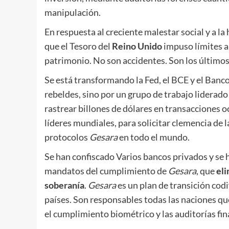
manipulación.
En respuesta al creciente malestar social y a la
que el Tesoro del
Reino Unido
impuso límites a 
patrimonio. No son accidentes. Son los últim
Se está transformando la Fed, el BCE y el Banco
rebeldes, sino por un grupo de trabajo liderado
rastrear billones de dólares en transacciones o
líderes mundiales, para solicitar clemencia de 
protocolos
Gesara
en todo el mundo.
Se han confiscado Varios bancos privados y se 
mandatos del cumplimiento de
Gesara
, que
eli
soberanía
.
Gesara
es un plan de transición cod
países. Son responsables todas las naciones qu
el cumplimiento biométrico y las auditorías fin