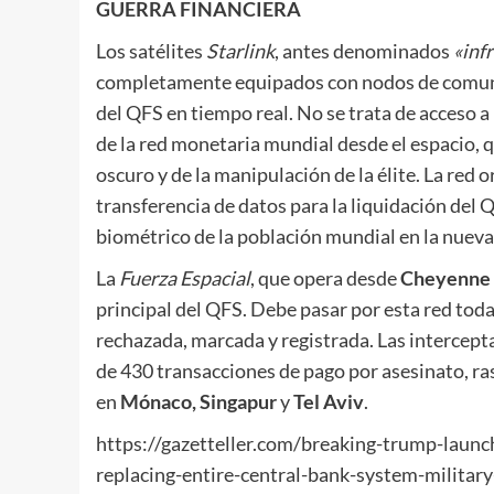
GUERRA FINANCIERA
Los satélites
Starlink
, antes denominados
«inf
completamente equipados con nodos de comunic
del QFS en tiempo real. No se trata de acceso a 
de la red monetaria mundial desde el espacio, qu
oscuro y de la manipulación de la élite. La red o
transferencia de datos para la liquidación del Q
biométrico de la población mundial en la nuev
La
Fuerza Espacia
l
, que opera desde
Cheyenne
principal del QFS. Debe pasar por esta red toda
rechazada, marcada y registrada. Las intercep
de 430 transacciones de pago por asesinato, ra
en
Mónaco, Singapur
y
Tel Aviv
.
https://gazetteller.com/breaking-trump-launc
replacing-entire-central-bank-system-military