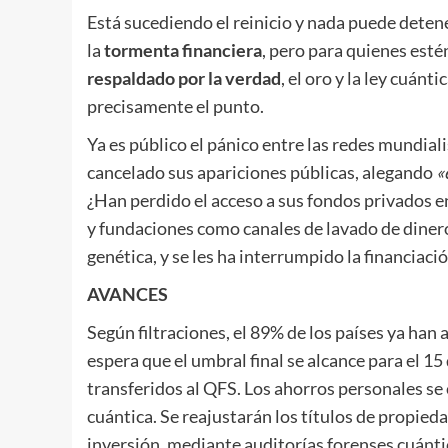
Está sucediendo el reinicio y nada puede detene
la
tormenta financiera
, pero para quienes esté
respaldado por la verdad
, el oro y la ley cuánt
precisamente el punto.
Ya es público el pánico entre las redes mundial
cancelado sus apariciones públicas, alegando
«
¿Han perdido el acceso a sus fondos privados 
y fundaciones como canales de lavado de diner
genética, y se les ha interrumpido la financiació
AVANCES
Según filtraciones, el 89% de los países ya han
espera que el umbral final se alcance para el 1
transferidos al QFS. Los ahorros personales se
cuántica. Se reajustarán los títulos de propie
inversión, mediante auditorías forenses cuánti