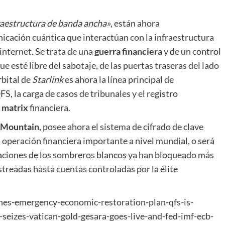
raestructura de banda ancha»
, están ahora
ación cuántica que interactúan con la infraestructura
internet. Se trata de una
guerra financiera
y de un control
e esté libre del sabotaje, de las puertas traseras del lado
rbital de
Starlink
es ahora la línea principal de
FS, la carga de casos de tribunales y el registro
a
matri
x
financiera.
 Mountain
, posee ahora el sistema de cifrado de clave
 operación financiera importante a nivel mundial, o será
taciones de los sombreros blancos ya han bloqueado más
streadas hasta cuentas controladas por la élite
hes-emergency-economic-restoration-plan-qfs-is-
-seizes-vatican-gold-gesara-goes-live-and-fed-imf-ecb-