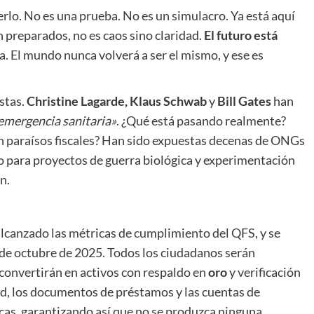
rlo. No es una prueba. No es un simulacro. Ya está aquí
n preparados, no es caos sino claridad.
El futuro está
ica. El mundo nunca volverá a ser el mismo, y ese es
istas.
Christine Lagarde, Klaus Schwab
y
Bill Gates
han
emergencia sanitaria»
. ¿Qué está pasando realmente?
en paraísos fiscales? Han sido expuestas decenas de ONGs
o para proyectos de guerra biológica y experimentación
n.
 alcanzado las métricas de cumplimiento del QFS, y se
5 de octubre de 2025. Todos los ciudadanos serán
 convertirán en activos con respaldo en
oro
y verificación
dad, los documentos de préstamos y las cuentas de
cas, garantizando así que no se produzca ninguna