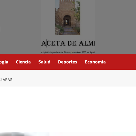
a
ogía
Ciencia
Salud
Deportes
Economía
CLARAS