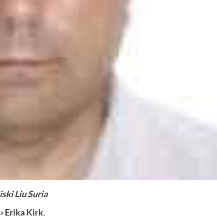
ski Liu Suria
»
Erika Kirk
.