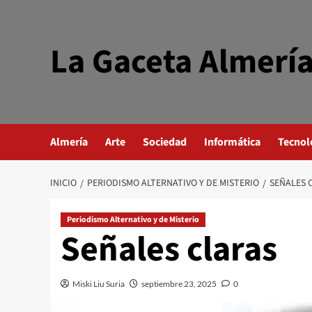
Saltar
al
contenido
La Gaceta Almerí
Almería
Arte
Sociedad
Informática
Tecnol
INICIO
PERIODISMO ALTERNATIVO Y DE MISTERIO
SEÑALES 
Periodismo Alternativo y de Misterio
Señales claras
Miski Liu Suria
septiembre 23, 2025
0