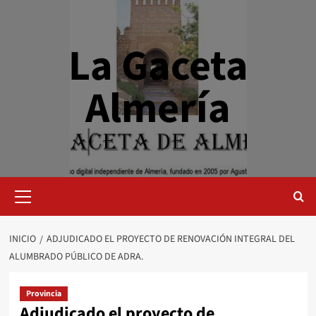
Saltar
al
contenido
La Gaceta
Almería
Menú
primario
INICIO
ADJUDICADO EL PROYECTO DE RENOVACIÓN INTEGRAL DEL
ALUMBRADO PÚBLICO DE ADRA.
Provincia
Adjudicado el proyecto de