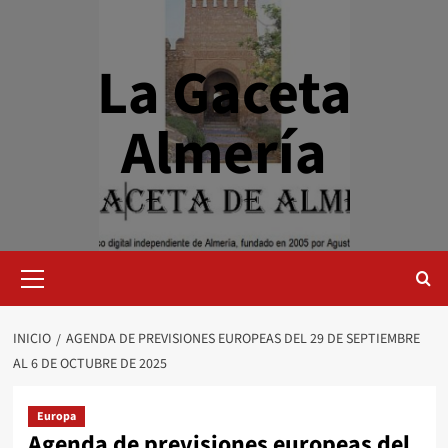
Saltar
al
contenido
La Gaceta
Almería
Menú
primario
INICIO
AGENDA DE PREVISIONES EUROPEAS DEL 29 DE SEPTIEMBRE
AL 6 DE OCTUBRE DE 2025
Europa
Agenda de previsiones europeas del