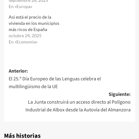
septiembre 26, 2025
En «Europa»
Así está el precio de la
vivienda en los municipios
más ricos de España
octubre 24, 2025
En «Economía»
Navegación
Anterior:
El 25.º Día Europeo de las Lenguas celebra el
de
multilingüismo de la UE
entradas
Siguiente:
La Junta construirá un acceso directo al Polígono
Industrial de Albox desde la Autovía del Almanzora
Más historias