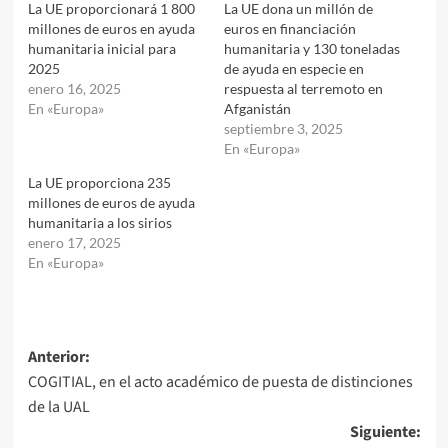
La UE proporcionará 1 800
La UE dona un millón de
millones de euros en ayuda
euros en financiación
humanitaria inicial para
humanitaria y 130 toneladas
2025
de ayuda en especie en
enero 16, 2025
respuesta al terremoto en
En «Europa»
Afganistán
septiembre 3, 2025
En «Europa»
La UE proporciona 235
millones de euros de ayuda
humanitaria a los sirios
enero 17, 2025
En «Europa»
Navegación
Anterior:
COGITIAL, en el acto académico de puesta de distinciones
de
de la UAL
entradas
Siguiente: