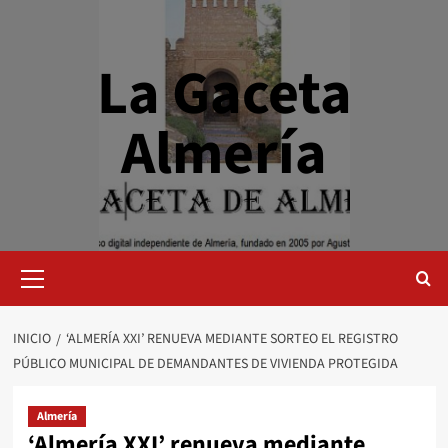
Saltar
al
contenido
La Gaceta
Almería
Menú
primario
INICIO
‘ALMERÍA XXI’ RENUEVA MEDIANTE SORTEO EL REGISTRO
PÚBLICO MUNICIPAL DE DEMANDANTES DE VIVIENDA PROTEGIDA
Almería
‘Almería XXI’ renueva mediante