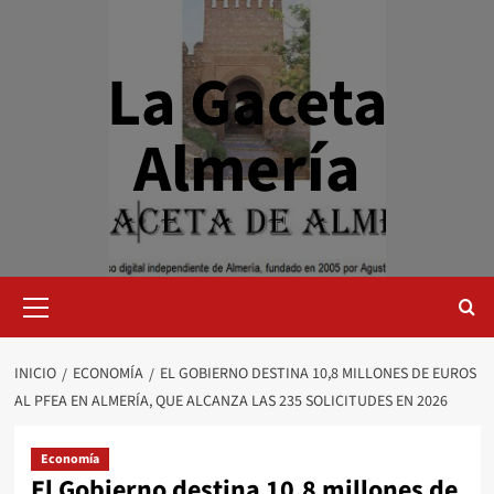
Saltar
al
contenido
La Gaceta
Almería
Menú
primario
INICIO
ECONOMÍA
EL GOBIERNO DESTINA 10,8 MILLONES DE EUROS
AL PFEA EN ALMERÍA, QUE ALCANZA LAS 235 SOLICITUDES EN 2026
Economía
El Gobierno destina 10,8 millones de