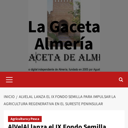
Saltar
al
contenido
La Gaceta
Almería
Menú
primario
INICIO
ALVELAL LANZA EL IX FONDO SEMILLA PARA IMPULSAR LA
AGRICULTURA REGENERATIVA EN EL SURESTE PENINSULAR
Agricultura y Pesca
AlVelAl lanza el IX Fondo Semilla