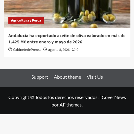
Agricultura y Pesca
Andalucía ha exportado aceite de oliva valorado en más de
1.425 M€ entre enero y mayo de 2026
GabinetedePrensa
agosto 8, 2026
0
Support
About theme
Visit Us
Copyright © Todos los derechos reservados.
|
CoverNews
por AF themes.