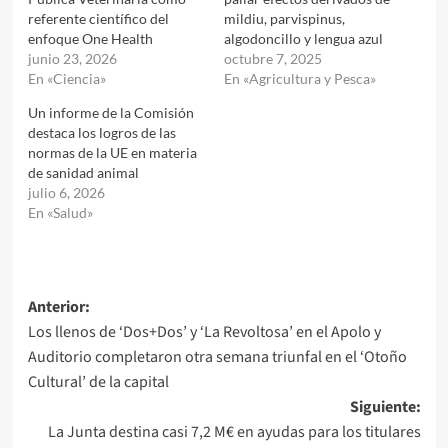
referente científico del
mildiu, parvispinus,
enfoque One Health
algodoncillo y lengua azul
junio 23, 2026
octubre 7, 2025
En «Ciencia»
En «Agricultura y Pesca»
Un informe de la Comisión
destaca los logros de las
normas de la UE en materia
de sanidad animal
julio 6, 2026
En «Salud»
Navegación
Anterior:
Los llenos de ‘Dos+Dos’ y ‘La Revoltosa’ en el Apolo y
de
Auditorio completaron otra semana triunfal en el ‘Otoño
entradas
Cultural’ de la capital
Siguiente:
La Junta destina casi 7,2 M€ en ayudas para los titulares