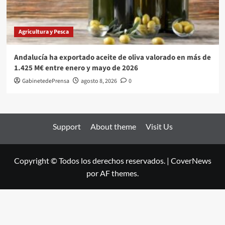
Agricultura y Pesca
Andalucía ha exportado aceite de oliva valorado en más de
1.425 M€ entre enero y mayo de 2026
GabinetedePrensa
agosto 8, 2026
0
Support
About theme
Visit Us
Copyright © Todos los derechos reservados.
|
CoverNews
por AF themes.