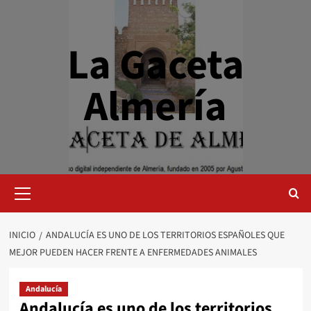
Saltar
al
contenido
La Gaceta
Almería
Menú
primario
INICIO
ANDALUCÍA ES UNO DE LOS TERRITORIOS ESPAÑOLES QUE
MEJOR PUEDEN HACER FRENTE A ENFERMEDADES ANIMALES
Andalucía
Andalucía es uno de los territorios