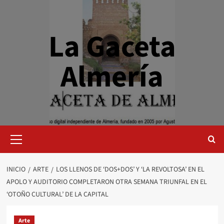
Saltar
al
contenido
La Gaceta
Almería
Menú
primario
INICIO
ARTE
LOS LLENOS DE ‘DOS+DOS’ Y ‘LA REVOLTOSA’ EN EL
APOLO Y AUDITORIO COMPLETARON OTRA SEMANA TRIUNFAL EN EL
‘OTOÑO CULTURAL’ DE LA CAPITAL
Arte