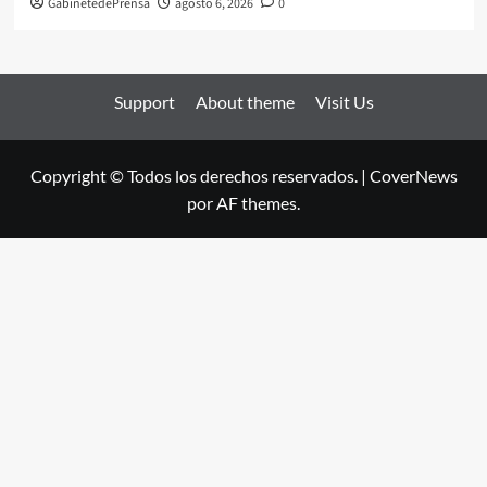
GabinetedePrensa
agosto 6, 2026
0
Support
About theme
Visit Us
Copyright © Todos los derechos reservados.
|
CoverNews
por AF themes.