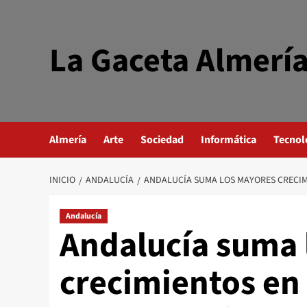
Saltar
al
contenido
La Gaceta Almerí
Almería
Arte
Sociedad
Informática
Tecnol
INICIO
ANDALUCÍA
ANDALUCÍA SUMA LOS MAYORES CRECIM
Andalucía
Andalucía suma 
crecimientos en