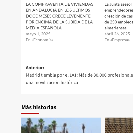
LA COMPRAVENTA DE VIVIENDAS
La Junta asesor
EN ANDALUCÍA EN LOS ÚLTIMOS
emprendedores
DOCE MESES CRECE LEVEMENTE
creación de ca
POR ENCIMA DE LA SUBIDA DE LA
de 250 empleos
MEDIA ESPAÑOLA
almerienses.
mayo 1, 2025
abril 26, 2025
En «Economía»
En «Empresa»
Navegación
Anterior:
Madrid tiembla por el 1×1: Más de 30.000 profesionale
de
una movilización histórica
entradas
Más historias