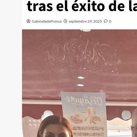
tras el éxito de l
GabinetedePrensa
septiembre 29, 2025
0