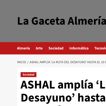
Saltar
al
contenido
La Gaceta Almerí
Almería
Arte
Sociedad
Informática
Tecnol
INICIO
ASHAL AMPLÍA ‘LA RUTA DEL DESAYUNO’ HASTA EL 10 
Sociedad
ASHAL amplía ‘L
Desayuno’ hasta 