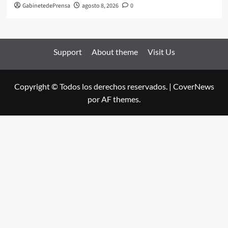
GabinetedePrensa
agosto 8, 2026
0
Support
About theme
Visit Us
Copyright © Todos los derechos reservados.
|
CoverNews
por AF themes.