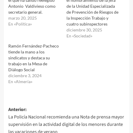
el que ha salido reelegido
el nombramiento de la jefa
Antonio Valdivieso como
de la Unidad Especializada
secretario general.
de Prevención de Riesgos de
marzo 20, 2025
la Inspección Trabajo y
En «Política»
cuatro subinspectores
diciembre 30, 2025
En «Sociedad»
Ramón Fernández-Pacheco
tiende la mano a los
sindicatos y destaca su
trabajo en la Mesa de
Diálogo Social
diciembre 3, 2024
En «Almería»
Navegación
Anterior:
La Policía Nacional recomienda una Nota de prensa mayor
de
supervisión en la actividad digital de los menores durante
entradas
las vacaciones de verano