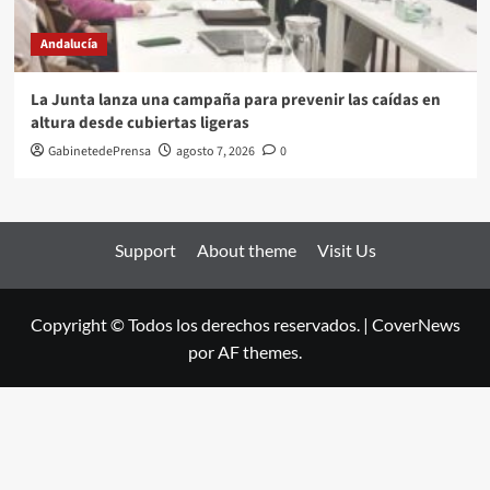
Andalucía
La Junta lanza una campaña para prevenir las caídas en
altura desde cubiertas ligeras
GabinetedePrensa
agosto 7, 2026
0
Support
About theme
Visit Us
Copyright © Todos los derechos reservados.
|
CoverNews
por AF themes.